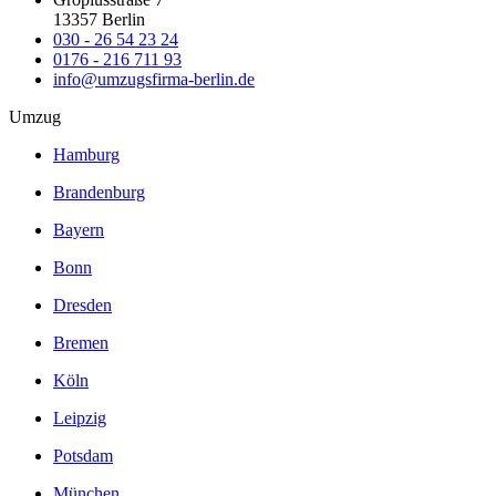
13357 Berlin
030 - 26 54 23 24
0176 - 216 711 93
info@umzugsfirma-berlin.de
Umzug
Hamburg
Brandenburg
Bayern
Bonn
Dresden
Bremen
Köln
Leipzig
Potsdam
München