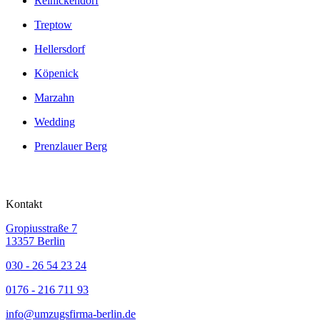
Reinickendorf
Treptow
Hellersdorf
Köpenick
Marzahn
Wedding
Prenzlauer Berg
Kontakt
Gropiusstraße 7
13357 Berlin
030 - 26 54 23 24
0176 - 216 711 93
info@umzugsfirma-berlin.de