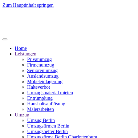
Zum Hauptinhalt springen
Home
Leistungen
Privatumzug
Firmenumzug
Seniorenumzug
Auslandsumzug
Möbeleinlagerung
Halteverbot
Umzugsmaterial mieten
Entrümplung
Haushaltsauflösung
Malerarbeiten
Umzug
Umzug Berlin
Umzugsfirmen Berlin
Umzugshelfer Berlin
Umzugsfirma Berlin Charlottenburg